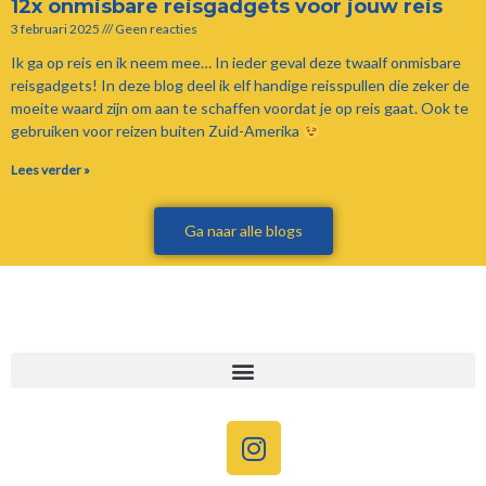
12x onmisbare reisgadgets voor jouw reis
3 februari 2025
Geen reacties
Ik ga op reis en ik neem mee… In ieder geval deze twaalf onmisbare
reisgadgets! In deze blog deel ik elf handige reisspullen die zeker de
moeite waard zijn om aan te schaffen voordat je op reis gaat. Ook te
gebruiken voor reizen buiten Zuid-Amerika
Lees verder »
Ga naar alle blogs
I
n