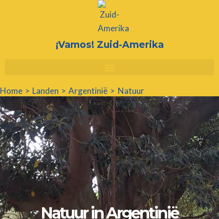
Ga
naar
de
¡Vamos! Zuid-Amerika
inhoud
Home
Landen
Argentinië
Natuur
Natuur in Argentinië