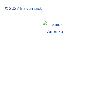
s
t
© 2023 Iris van Eijck
a
g
r
a
m