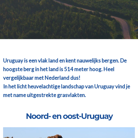
Uruguay is een vlak land en kent nauwelijks bergen. De
hoogste berg in het land is 514 meter hoog. Heel
vergelijkbaar met Nederland dus!
In het licht heuvelachtige landschap van Uruguay vind je
met name
uitgestrekte grasvlakten.
Noord- en oost-Uruguay