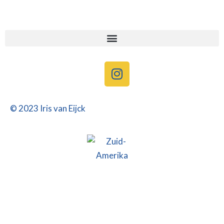
I
n
s
t
© 2023 Iris van Eijck
a
g
r
a
m