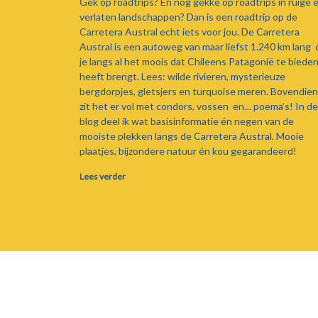
Gek op roadtrips? En nog gekke op roadtrips in ruige 
verlaten landschappen? Dan is een roadtrip op de
Carretera Austral echt iets voor jou. De Carretera
Austral is een autoweg van maar liefst 1.240 km lang 
je langs al het moois dat Chileens Patagonië te biede
heeft brengt. Lees: wilde rivieren, mysterieuze
bergdorpjes, gletsjers en turquoise meren. Bovendien
zit het er vol met condors, vossen en… poema’s! In d
blog deel ik wat basisinformatie én negen van de
mooiste plekken langs de Carretera Austral. Mooie
plaatjes, bijzondere natuur én kou gegarandeerd!
Lees verder