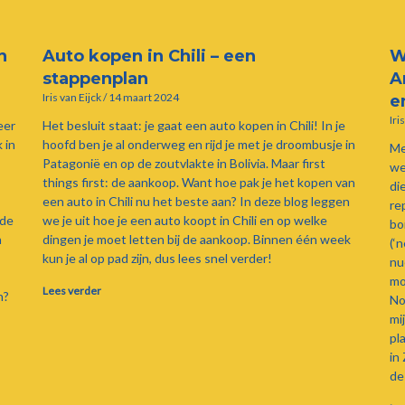
n
Auto kopen in Chili – een
W
stappenplan
A
Iris van Eijck
14 maart 2024
e
Iri
eer
Het besluit staat: je gaat een auto kopen in Chili! In je
 in
hoofd ben je al onderweg en rijd je met je droombusje in
Me
Patagonië en op de zoutvlakte in Bolivia. Maar first
we
things first: de aankoop. Want hoe pak je het kopen van
di
een auto in Chili nu het beste aan? In deze blog leggen
re
nde
we je uit hoe je een auto koopt in Chili en op welke
bor
h
dingen je moet letten bij de aankoop. Binnen één week
(‘
kun je al op pad zijn, dus lees snel verder!
nu
mo
Lees verder
n?
No
mi
pl
in
de