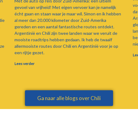
en
Met de auto op reis door Zuid-Amerika: een ultiem
vo
gevoel van vrijheid! Met eigen vervoer kan je namelijk
da
écht gaan en staan waar je maar wil. Simon en ik hebben
Ar
die
al meer dan 20.000 kilometer door Zuid-Amerika
gl
n
gereden en een aantal fantastische routes ontdekt.
la
Argentinië en Chili zijn twee landen waar we veruit de
be
mooiste roadtrips hebben gedaan. Ik heb de twaalf
ni
eze
allermooiste routes door Chili en Argentinië voor je op
een rijtje gezet.
Le
Lees verder
Ga naar alle blogs over Chili