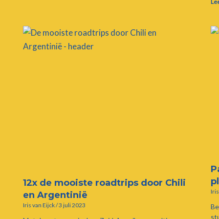
Le
P
p
12x de mooiste roadtrips door Chili
Iri
en Argentinië
Iris van Eijck
3 juli 2023
Be
st