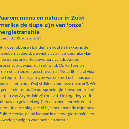
aarom mens en natuur in Zuid-
merika de dupe zijn van ‘onze’
nergietransitie
s van Eijck
12 oktober 2023
t grote rubberen banden en houten hekken is de
g gebarricadeerd. De wiphalavlag, de kleurrijke vlag
e de oorspronkelijke bewoners van de Andes
presenteert, wappert in de wind. Op kartonnen
den staan leuzen geschreven als ‘No al litio, si al vida’
nee tegen lithium, ja tegen water’) en ‘Luchamos para
estros derechos’ (‘wij strijden voor onze rechten’). We
gen er niet door. De oorspronkelijke bewoners in het
orden van Argentinië zijn het zat. De regering vindt
jnbouw en geld belangrijker dan mensenrechten en
aneet. In deze blog vertel ik je meer over de mijnbouw
 Zuid-Amerika, de rol hiervan in de energietransitie en
 kwade gevolgen voor mens en natuur.