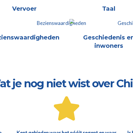
Vervoer
Taal
zienswaardigheden
Geschiedenis e
inwoners
t je nog niet wist over Chili
n
Kent gebieden waar het nóóit regent en waar
Is