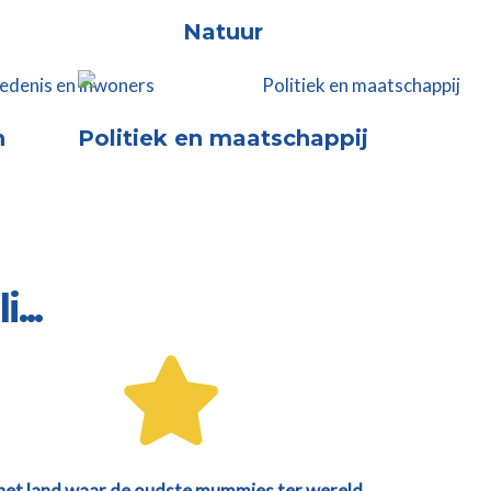
Natuur
n
Politiek en maatschappij
...
 het land waar de oudste mummies ter wereld