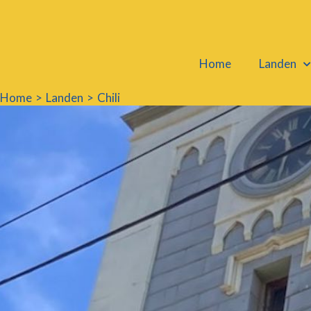
Ga
naar
de
Home
Landen
inhoud
Home
Landen
Chili