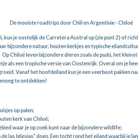
li, kun je oostelijk de Carretera Austral op (zie punt 2) of rich
aar bijzondere natuur, houten kerkjes en typische eilandcult
e. Op Chiloé leven bijzondere dieren zoals de pudú, het kleins
tje als een tropische versie van Oostenrijk. Overal om je heen
egroeid. Vanaf het hoofdeiland kun je een veerboot pakken naar
 genoeg te ontdekken!
uisjes op palen;
houten kerk van Chiloé;
ied waar je op zoek kunt naar de bijzondere wildlife;
de las Iglesias” doen. Een tocht rond het eiland waarbij je la