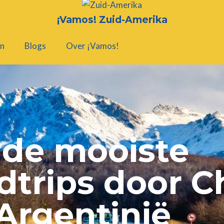
¡Vamos! Zuid-Amerika
n
Blogs
Over ¡Vamos!
 de mooiste
dtrips door Ch
Argentinië