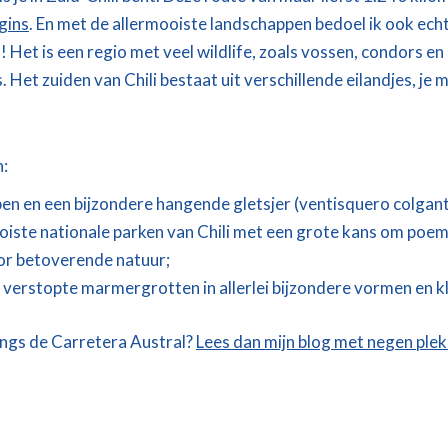
gins
. En met de allermooiste landschappen bedoel ik ook ec
! Het is een regio met v
eel wildlife, zoals vossen, condors e
Het zuiden van Chili bestaat uit verschillende eilandjes, je
n:
pen en een bijzondere hangende gletsjer (ventisquero colgan
oiste nationale parken van Chili met een grote kans om poem
oor betoverende natuur;
: verstopte marmergrotten in allerlei bijzondere vormen en k
angs de Carretera Austral?
Lees dan mijn blog met negen plekk