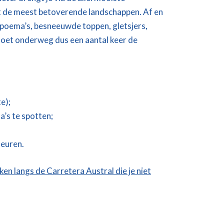
ht de meest betoverende landschappen. Af en
n poema’s, besneeuwde toppen, gletsjers,
 moet onderweg dus een aantal keer de
te);
a’s te spotten;
leuren.
en langs de Carretera Austral die je niet