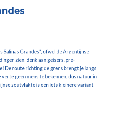
randes
s Salinas Grandes”
, ofwel de Argentijnse
dingen zien, denk aan geisers, pre-
e! De route richting de grens brengt je langs
ste verte geen mens te bekennen, dus natuur in
tijnse zoutvlakte is een
iets kleinere variant