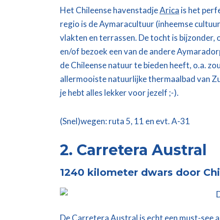
Het Chileense havenstadje
Arica
is het perf
regio is de Aymaracultuur (inheemse cultuu
vlakten en terrassen. De tocht is
bijzonder, 
en/of bezoek een van de andere Aymaradorp
de Chileense natuur te bieden heeft, o.a. zout
allermooiste natuurlijke thermaalbad van 
je hebt alles lekker voor jezelf ;-).
(Snel)wegen: ruta 5, 11 en evt. A-31
2. Carretera Austral
1240 kilometer dwars door Ch
De Carretera Austral is echt een must-see al