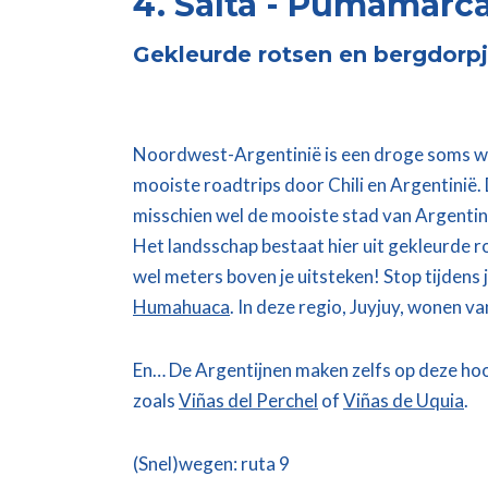
4. Salta - Pumamarca
Gekleurde rotsen en bergdorp
Noordwest-Argentinië is een droge soms wat
mooiste roadtrips door Chili en Argentinië. 
misschien wel de mooiste stad van Argentini
Het landsschap bestaat hier uit gekleurde r
wel meters boven je uitsteken! Stop tijdens j
Humahuaca
. In deze regio, Juyjuy, wonen 
En… De Argentijnen maken zelfs op deze hoog
zoals
Viñas del Perchel
of
Viñas de Uquia
.
(Snel)wegen: ruta 9