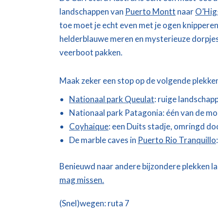
landschappen van
Puerto Montt
naar
O’Hig
toe moet je echt even met je ogen knipperen
helderblauwe meren en mysterieuze dorpjes. 
veerboot pakken.
Maak zeker een stop op de volgende plekke
Nationaal park Queulat
: ruige landschap
Nationaal park Patagonia
: één van de mo
Coyhaique
: een Duits stadje, omringd d
De marble caves in
Puerto Rio Tranquillo
Benieuwd naar andere bijzondere plekken l
mag missen.
(Snel)wegen: ruta 7