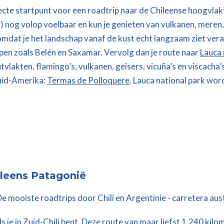
ecte startpunt voor een roadtrip naar de Chileense hoogvlak
r) nog volop voelbaar en kun je genieten van vulkanen, mere
omdat je het landschap vanaf de kust echt langzaam ziet ver
en zoals Belén en Saxamar. Vervolg dan je route naar
Lauca 
vlakten, flamingo’s, vulkanen, geisers, vicuña’s en viscacha’s 
Zuid-Amerika:
Termas de Polloquere
. Lauca national park wor
ileens Patagonië
s je in Zuid-Chili bent. Deze route van maar liefst 1.240 kilo