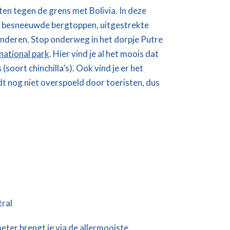
ten tegen de grens met Bolivia. In deze
n, besneeuwde bergtoppen, uitgestrekte
anderen. Stop onderweg in het dorpje Putre
national park
. Hier vind je al het moois dat
(soort chinchilla’s). Ook vind je er het
dt nog niet overspoeld door toeristen, dus
meter brengt je via de allermooiste