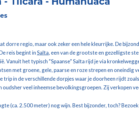
 - Tilcara - Humahuaca
jes
 dorre regio, maar ook zeker een hele kleurrijke. De bijzo
De reis begint in
Salta
, een van de grootste en gezelligste st
ë. Vanuit het typisch “Spaanse” Salta rijd je via kronkelwe
otsen met groene, gele, paarse en roze strepen en oneindig ve
e trip in de verschillende dorpjes waar je doorheen rijdt zoal
van oudsher veel inheemse bevolkingsgroepen. Zij verkopen ve
te (ca. 2.500 meter) nog wijn. Best bijzonder, toch? Bezoek